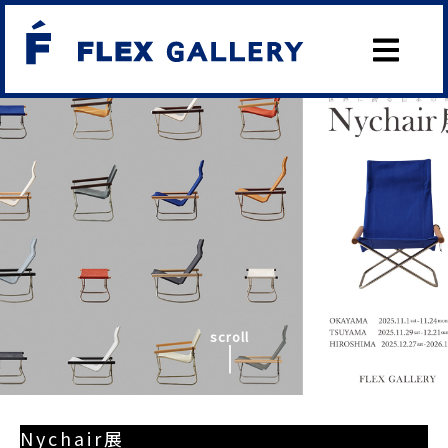
scroll
Nychair展